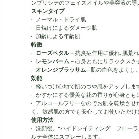
ンプリシテのフェイスオイルや美容液の導
スキンタイプ
·   ノーマル・ドライ肌 
·   日焼けによるダメージ肌
·   加齢による年齢肌
特徴
·   
ローズペタル
 – 抗炎症作用に優れ, 肌
·   
レモンバーム
 – 心身ともにリラックス
·   
オレンジブラッサム
 –肌の血色をよくし
効能
·   軽いつけ心地で肌のつや感をアップしま
·   かすかにする優美な花の香りが心身と
·   アルコールフリーなのでお肌を乾燥
く、敏感肌の方でも安心してお使いただけま
使用方法
·   洗顔後、“ハイドレイティング　フロ
ルテ全体にスプレーします。