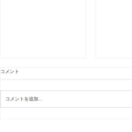
コメント
コメントを追加…
8月のビューティーガイド：
顔より先に
夏の間もなめらかで美しい自
見られてい
分をキープ
ングサイン