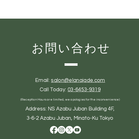
お問い合わせ
Email:
salon@elanajade.com
Call Today:
03-6453-9319
(Reception Hours are limited, we apologies for the inconvenience)
Address: NS Azabu Juban Building 4F,
3-6-2 Azabu Juban, Minato-Ku Tokyo