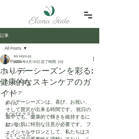
記事
All Posts
Ali Hamza
All Posts
2024年4月18日
読了時間: 2分
ホリデーシーズンを彩る:
スキンケア
健康的なスキンケアのガ
ワックス脱毛
イド
アイケア
ホリデーシーズンは、喜び、お祝い、
ネイル
そして贅沢が出来る時間です。 祝日の
まつげエクステ
最中でも、健康的で輝きを維持するに
は、お肌に特別な注意が必要です。 フ
まつ毛
ェイシャルサロンとして、私たちはス
フェイシャル