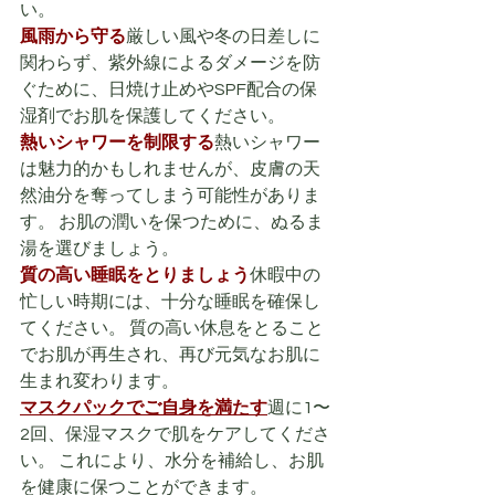
い。
風雨から守る
厳しい風や冬の日差しに
関わらず、紫外線によるダメージを防
ぐために、日焼け止めやSPF配合の保
湿剤でお肌を保護してください。
熱いシャワーを制限する
熱いシャワー
は魅力的かもしれませんが、皮膚の天
然油分を奪ってしまう可能性がありま
す。 お肌の潤いを保つために、ぬるま
湯を選びましょう。
質の高い睡眠をとりましょう
休暇中の
忙しい時期には、十分な睡眠を確保し
てください。 質の高い休息をとること
でお肌が再生され、再び元気なお肌に
生まれ変わります。
マスクパックでご自身を満たす
週に1〜
2回、保湿マスクで肌をケアしてくださ
い。 これにより、水分を補給し、お肌
を健康に保つことができます。