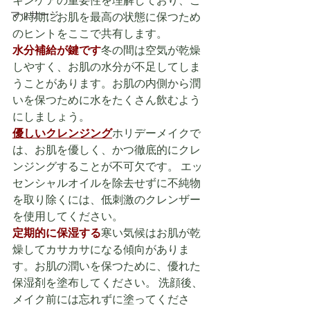
キンケアの重要性を理解しており、こ
マッサージ
の時期にお肌を最高の状態に保つため
のヒントをここで共有します。
水分補給が鍵です
冬の間は空気が乾燥
しやすく、お肌の水分が不足してしま
うことがあります。お肌の内側から潤
いを保つために水をたくさん飲むよう
にしましょう。
優しいクレンジング
ホリデーメイクで
は、お肌を優しく、かつ徹底的にクレ
ンジングすることが不可欠です。 エッ
センシャルオイルを除去せずに不純物
を取り除くには、低刺激のクレンザー
を使用してください。
定期的に保湿する
寒い気候はお肌が乾
燥してカサカサになる傾向がありま
す。お肌の潤いを保つために、優れた
保湿剤を塗布してください。 洗顔後、
メイク前には忘れずに塗ってくださ