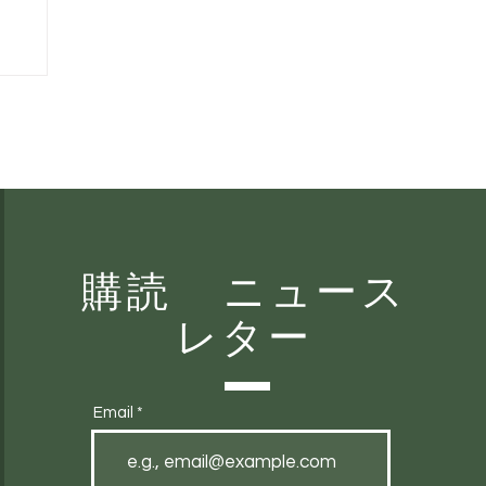
縄発
購読 ニュース
レター
Email