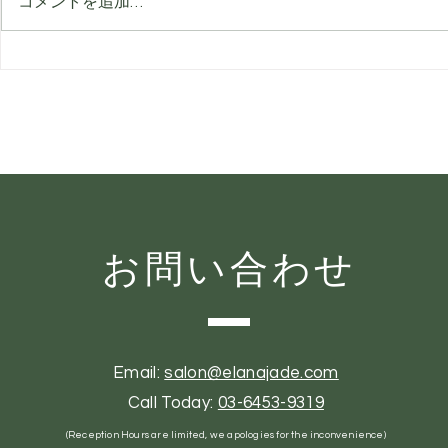
コメントを追加…
8月のビューティーガイド：
顔より先に
夏の間もなめらかで美しい自
見られてい
分をキープ
ングサイン
お問い合わせ
Email:
salon@elanajade.com
Call Today:
03-6453-9319
(Reception Hours are limited, we apologies for the inconvenience)