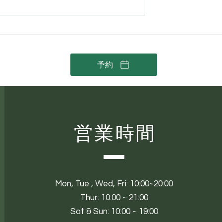
老化する？意外と
RUHAKU（琉白）– Elana
る「手」のエイジ
Jade に新しく加わった沖
オーガニックスキンケア
予約
営業時間
Mon,
Tue ,
Wed, Fri: 10:00~20:00
Thur: 10:00 ~ 21:00
Sat & Sun: 10:00 ~ 19:00