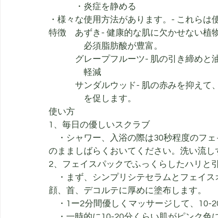
　　　・炎症を静める
・様々な使用方法があります。- これらは
特徴　あずき- 健康的な肌に欠かせない植
　　　　必須脂肪酸が豊富。
　　　グレープフルーツ- 肌の引き締めと
　　　　軽減
　　　サンダルウッド- 肌の赤みを抑えて
　　　　を促します。
使い方　
1、毎日の優しいスクラブ
　・シャワー、入浴の際は30秒程度のフ
のまましばらくおいてください。洗い流し
2、フェイスパックでふっくらしたハリと
　・まず、シンプリシテセラムとフェイス
顔、首、デコルテに厚めに塗布します。
　・1ー2分間優しくマッサージして、10-
　・一時的に10-20分くらい肌がピンク