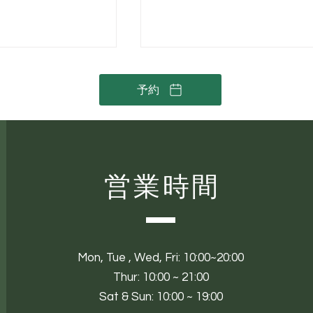
予約
営業時間
老化する？意外と
RUHAKU（琉白）– Elana
る「手」のエイジ
Jade に新しく加わった沖
オーガニックスキンケア
Mon,
Tue ,
Wed, Fri: 10:00~20:00
Thur: 10:00 ~ 21:00
Sat & Sun: 10:00 ~ 19:00