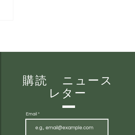
購読 ニュース
縄発
レター
Email