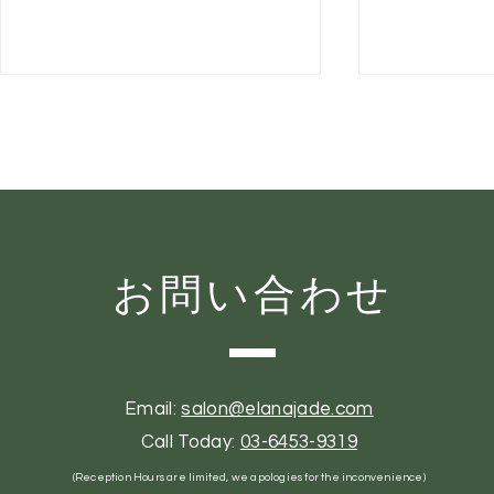
お問い合わせ
8月のビューティーガイド：
顔より先に
夏の間もなめらかで美しい自
見られてい
分をキープ
ングサイン
Email:
salon@elanajade.com
Call Today:
03-6453-9319
(Reception Hours are limited, we apologies for the inconvenience)