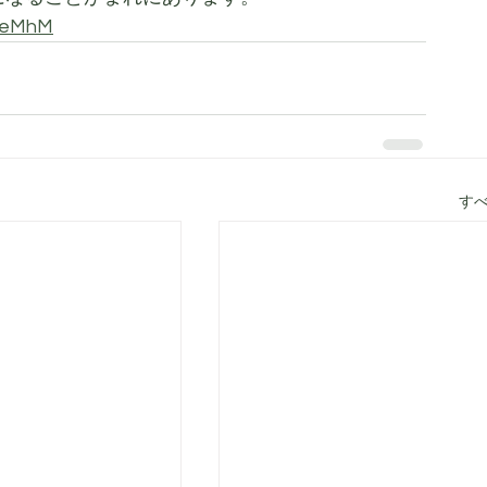
tTeMhM
す