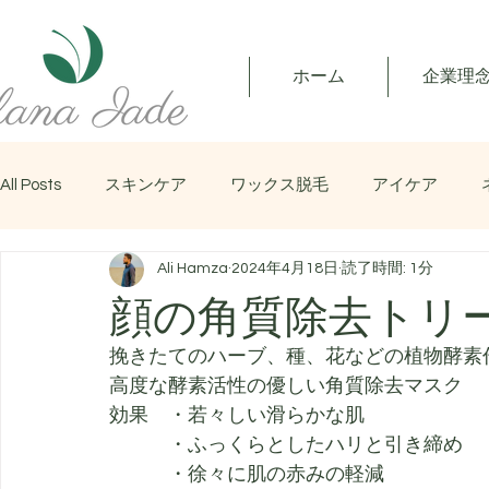
ホーム
企業理
All Posts
スキンケア
ワックス脱毛
アイケア
Ali Hamza
2024年4月18日
読了時間: 1分
マッサージ
顔の角質除去トリ
挽きたてのハーブ、種、花などの植物酵素
高度な酵素活性の優しい角質除去マスク
効果　・若々しい滑らかな肌
　　　・ふっくらとしたハリと引き締め
　　　・徐々に肌の赤みの軽減