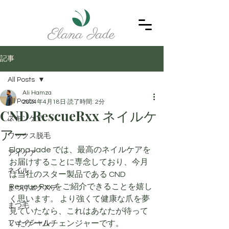
記事
All Posts
Ali Hamza
All Posts
2024年4月18日
読了時間: 2分
CND RescueRxx ネイルケ
スキンケア
アー
ワックス脱毛
Elana Jade では、最高のネイルケアを
アイケア
お届けすることに専念しており、今月
ネイル
は当社のスター製品である CND 
Rescue Rxx をご紹介できることを嬉し
まつげエクステ
く思います。 より強くて健康な爪を夢
まつ毛
見ていたなら、これはあなたが待って
フェイシャル
いたゲームチェンジャーです。