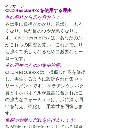
マッサージ
CND RescueRxx を使用する理由
冬の磨耗から爪を救おう！
冬は爪に負担がかかり、乾燥し、もろ
くなり、見た目のつやが悪くなりま
す。 CND Rescue Rxx は、あなたの爪
がこれらの問題と闘い、これまでより
も強くて美しくなるために必要なヒー
ローです。
爪の再生のための集中治療:
CND RescueRxx は、損傷した爪を修復
し、再生するように設計された集中ト
リートメントです。 ケラチンタンパク
質とホホバオイルが豊富に含まれたこ
の強力なフォーミュラは、爪に深く潤
いを与え、強化し、柔軟性を回復しま
す。
亀裂や剥離に別れを告げましょう:
爪が割れたり剥がれたりしている場合