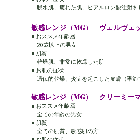
　脱水肌、疲れた肌、ヒアルロン酸注射を
敏感レンジ（MG）　ヴェルヴェ
■ おススメ年齢層
　20歳以上の男女
■ 肌質
　乾燥肌、非常に乾燥した肌
■ お肌の症状
　遺伝的乾燥、炎症を起こした皮膚（季節
敏感レンジ（MG）　クリーミー
■ おススメ年齢層
　全ての年齢の男女
■ 肌質
　全ての肌質、敏感肌の方
■ お肌の症状