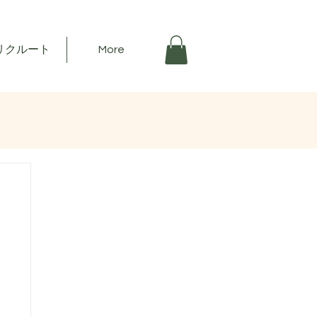
リクルート
More