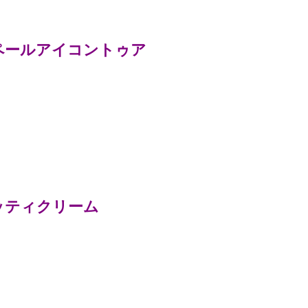
ペールアイコントゥア
ッティクリーム