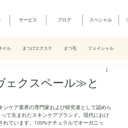
念
サービス
ブログ
スペシャル
ネイル
まつげエクステ
まつ毛
フェイシャル
ノヴェクスペール≫と
、スキンケア業界の専門家および研究者として認めら
よって生まれたスキンケアブランド。現代におけ
れています。100%ナチュラルでオーガニッ