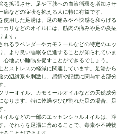
管を拡張させ、足や下肢への血液循環を増加させ
ー病などの症状を抱える人に特に有益です。
を使用した足湯は、足の痛みや不快感を和らげる
ーカリなどのオイルには、筋肉の痛みや足の炎症
ります。
されるラベンダーやカモミールなどの特定のエッ
り、より良い睡眠を促進することが知られていま
、心地よい睡眠を促すことができるでしょう。
上とストレスの軽減に関連しています。足湯から
脳の辺縁系を刺激し、感情や記憶に関与する部分
す。
ツリーオイル、カモミールオイルなどの天然成分
になります。特に乾燥やひび割れた足の場合、足
す。
オイルなどの一部のエッセンシャルオイルは、浄
す。それらを足湯に含めることで、毒素や不純物
せることができます。