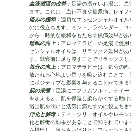
血液循環の改善：
足湯の温かいお湯は、血
ます。これは、血行不良や糖尿病、レイノ
痛みの緩和：
適切なエッセンシャルオイル
のに役立ちます。ミント、ラベンダー、ユ
から一時的な緩和をもたらす鎮痛効果があ
睡眠の向上：
アロマテラピーの足湯で使用
センシャルオイルは、リラックス効果があ
す。就寝前に足を浸すことでリラックスし
気分の向上：
アロマテラピーは、気分の向
放たれる心地よい香りを吸い込むことで、
にポジティブな影響を与えることができま
肌の栄養：
足湯にエプソムソルト、ティー
を加えると、肌を保湿し柔らかくする助け
浴は肌を潤いと活気に満たすのに役立ちま
浄化と解毒：
ティーツリーオイルやレモン
化と解毒の効果があることで知られていま
を排出し、足をさっぱりとリフレッシュさ