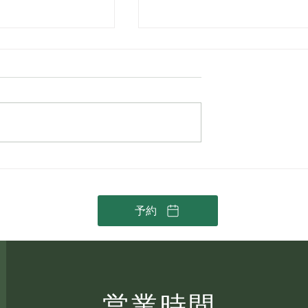
老化する？意外と
RUHAKU（琉白）– Elana
る「手」のエイジ
Jade に新しく加わった沖
オーガニックスキンケア
予約
営業時間