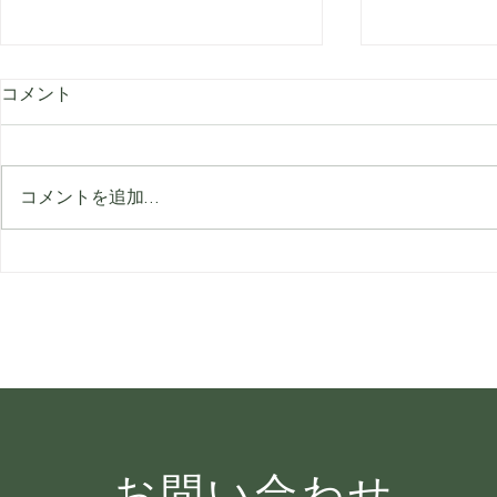
コメント
コメントを追加…
8月のビューティーガイド：
顔より先に
夏の間もなめらかで美しい自
見られてい
分をキープ
ングサイン
お問い合わせ