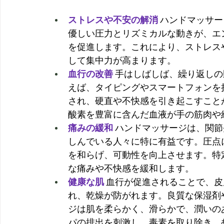
ストレスや不安の解消
 ハンドマッサ
優しい圧力とリズミカルな動きが、エ
を促進します。これにより、ストレス
して集中力が高まります。
血行の改善
 手はしばしば、繰り返し
えば、タイピングやスマートフォンを
され、硬直や不快感を引き起こすこと
酸素を豊富に含んだ血液が手の筋肉や
痛みの緩和
ハンドマッサージは、関節
しんでいる人々に特に有益です。圧点
を和らげ、可動性を向上させます。特
な痛みや不快感を緩和します。
健康な肌
 血行が促進されることで、
れ、乾燥が防がれます。良質な保湿剤
ジは肌を柔らかく、滑らかで、潤いの
パの排出を刺激し、毒素を取り除き、