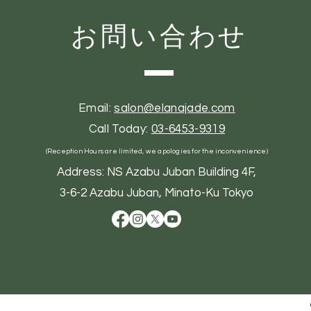
お問い合わせ
Email:
salon@elanajade.com
Call Today:
03-6453-9319
(Reception Hours are limited, we apologies for the inconvenience)
Address: NS Azabu Juban Building 4F,
3-6-2 Azabu Juban, Minato-Ku Tokyo