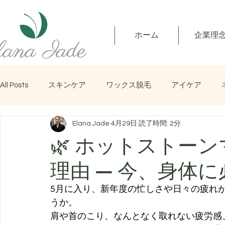
ホーム
企業理
All Posts
スキンケア
ワックス脱毛
アイケア
Elana Jade
4月29日
読了時間: 2分
マッサージ
🌿 ホットストー
理由 — 今、身体
5月に入り、新年度の忙しさや日々の疲れ
うか。
肩や首のこり、なんとなく取れない疲労感